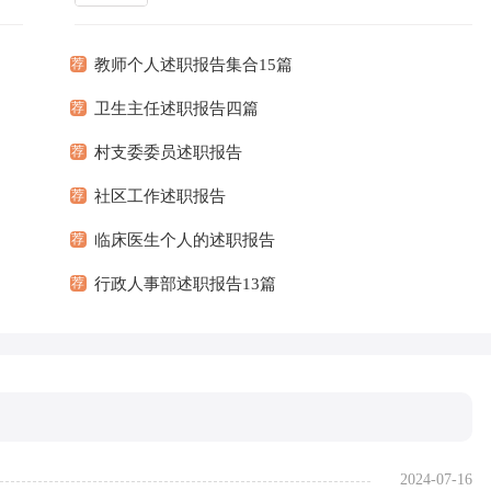
让您
写报告的时候要注意语言要准确、简洁。那么
更多]
一般...
[查看更多]
荐
教师个人述职报告集合15篇
荐
卫生主任述职报告四篇
荐
村支委委员述职报告
荐
社区工作述职报告
荐
临床医生个人的述职报告
荐
行政人事部述职报告13篇
2024-07-16