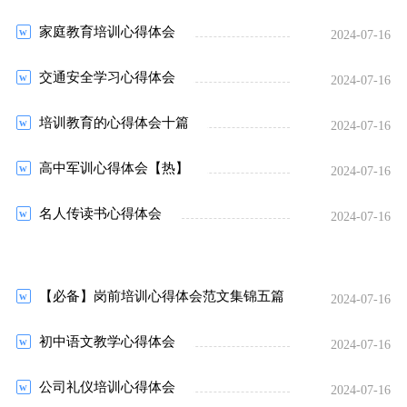
家庭教育培训心得体会
2024-07-16
交通安全学习心得体会
2024-07-16
培训教育的心得体会十篇
2024-07-16
高中军训心得体会【热】
2024-07-16
名人传读书心得体会
2024-07-16
【必备】岗前培训心得体会范文集锦五篇
2024-07-16
初中语文教学心得体会
2024-07-16
公司礼仪培训心得体会
2024-07-16