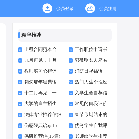
会员登录
会员注册
精华推荐
出租合同范本合
工作职位申请书
九月再见，十月
郭敬明名人座右
集15篇
教师实习心得体
消防日祝福语
你好唯美句子座右铭
铭短句汇总（通用70
匆匆那年经典语
热门人生个性座
会15篇
大全50句精选
句）
十二月再见，一
入学生会自荐信
录15篇
右铭句子大全50句
大学的自主招生
常见的自我评价
月你好个性座右铭句
法律专业推荐信(9
春节假期结束的
推荐信(汇编15篇)
子（精选90句）
伤感经典语录15
优秀学生自我评
篇)
心情说说
保研推荐信(15篇)
老师给学生推荐
篇
价