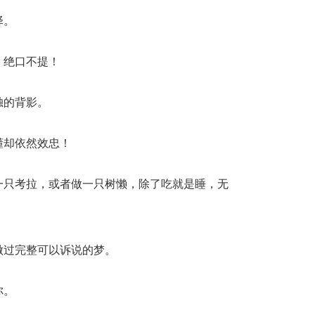
择。
，绝口不提！
独的背影。
懂却依然效忠！
一只考拉，或者做一只树懒，除了吃就是睡，无
做过完整可以诉说的梦。
你。