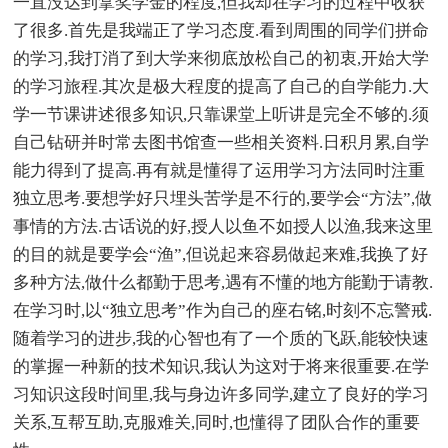
一直没达到拿奖学金的程度,但我却在学习的过程中收获
了很多.首先是我端正了学习态度.看到周围的同学们拼命
的学习,我打消了到大学来彻底放松自己的初衷,开始大学
的学习旅程.其次是极大程度的提高了自己的自学能力.大
学一节课讲述很多知识,只靠课堂上听讲是完全不够的.须
自己钻研并时常去图书馆查一些相关资料.日积月累,自学
能力得到了提高.再有就是懂得了运用学习方法同时注重
独立思考.要想学好只埋头苦学是不行的,要学会“方法”,做
事情的方法.古话说的好,授人以鱼不如授人以渔,我来这里
的目的就是要学会“渔”,但说起来容易做起来难,我换了好
多种方法,做什么都勤于思考,遇有不懂的地方能勤于请教.
在学习时,以“独立思考”作为自己的座右铭,时刻不忘警戒.
随着学习的进步,我的心智也有了一个质的飞跃,能较快速
的掌握一种新的技术知识,我认为这对于将来很重要.在学
习知识这段时间里,我与身边许多同学,建立了良好的学习
关系,互帮互助,克服难关,同时,也懂得了团队合作的重要