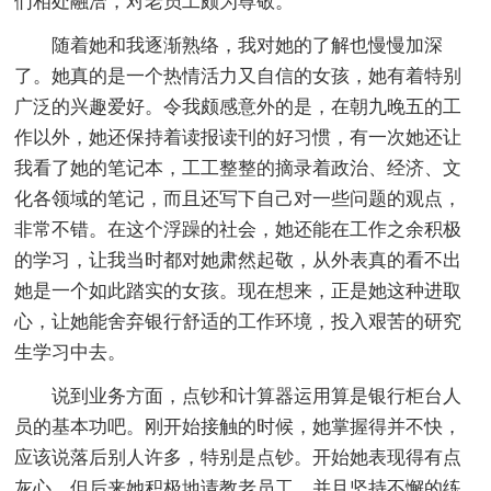
们相处融洽，对老员工颇为尊敬。
随着她和我逐渐熟络，我对她的了解也慢慢加深
了。她真的是一个热情活力又自信的女孩，她有着特别
广泛的兴趣爱好。令我颇感意外的是，在朝九晚五的工
作以外，她还保持着读报读刊的好习惯，有一次她还让
我看了她的笔记本，工工整整的摘录着政治、经济、文
化各领域的笔记，而且还写下自己对一些问题的观点，
非常不错。在这个浮躁的社会，她还能在工作之余积极
的学习，让我当时都对她肃然起敬，从外表真的看不出
她是一个如此踏实的女孩。现在想来，正是她这种进取
心，让她能舍弃银行舒适的工作环境，投入艰苦的研究
生学习中去。
说到业务方面，点钞和计算器运用算是银行柜台人
员的基本功吧。刚开始接触的时候，她掌握得并不快，
应该说落后别人许多，特别是点钞。开始她表现得有点
灰心，但后来她积极地请教老员工，并且坚持不懈的练