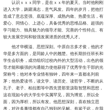
认识ｘｘｘ同学，是在ｘｘ年的夏天。当时他刚刚
进入大学，踌躇满志，意气风发。四年的岁月，把他打
造成了意志坚强、底蕴深厚、成熟内敛、热爱生活，有
爱心、同情心、上进心，具备优秀的思维品格、超强的
学习能力、独具魅力的领导才能、完善的个性特点、有
较大发展空间和较强发展潜质的优秀人才。
他才华横溢、思想深刻。中原自古多才俊，他的才
华是多方面的，是同龄人中的翘楚。他长期担任班长和
学生会职务，成功组织过校内外的大型活动，出色的领
导才能和极强的沟通能力使他获得了优秀学生干部的光
荣称号；他对本专业情有独钟，四年来一直都名列前
茅；他热爱读书，读文学、读历史、读哲学，不断的从
孔子、老子、柏拉图等中西先贤那里汲取智慧和思想，
这在现如今的大学生中实属罕见，因为博览，所以全
面，因为厚积，所以有发。他思想深刻，喜欢独立思
考，对许多事情都有自己独到的见解。有鉴于此，在我