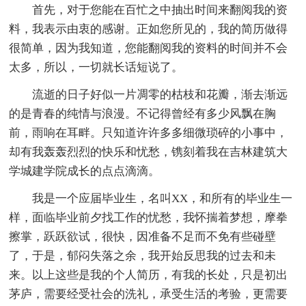
首先，对于您能在百忙之中抽出时间来翻阅我的资
料，我表示由衷的感谢。正如您所见的，我的简历做得
很简单，因为我知道，您能翻阅我的资料的时间并不会
太多，所以，一切就长话短说了。
流逝的日子好似一片凋零的枯枝和花瓣，渐去渐远
的是青春的纯情与浪漫。不记得曾经有多少风飘在胸
前，雨响在耳畔。只知道许许多多细微琐碎的小事中，
却有我轰轰烈烈的快乐和忧愁，镌刻着我在吉林建筑大
学城建学院成长的点点滴滴。
我是一个应届毕业生，名叫XX，和所有的毕业生一
样，面临毕业前夕找工作的忧愁，我怀揣着梦想，摩拳
擦掌，跃跃欲试，很快，因准备不足而不免有些碰壁
了，于是，郁闷失落之余，我开始反思我的过去和未
来。以上这些是我的个人简历，有我的长处，只是初出
茅庐，需要经受社会的洗礼，承受生活的考验，更需要