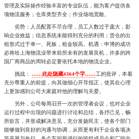
管理及实际操作经验丰富的专业队伍，能为客户提供各
项物流服务；仓库类型齐全；作业场地宽敞。
劣势：人员配置不尽合理，员工人数过于庞大，影
响企业效益；信息系统未能得到充分的利用；货仓的出
租形式过于单一、死板，租金较高。机遇：申博的成功
必将给上海物流业带来前所未有的发展良机，许多的跨
国厂商商品的周转必定要依托本地的物流企业。
挑战：
……此处隐藏4364个字……
工的批评，本着
充分尊重人的前提，向其做细心开导指正，使其在心理
上更加感到公司大家庭对他的理解与关爱。
另外，公司每周召开一次的管理者会议，也对企业
运行过程中出现的问题进行讨论和总结，各抒己见，畅
所欲言，并形成解决意见，充分发扬民主，使各个部门
能够做到良好的沟通与协调，从而更有利于企业各项决
策开展与执行。各个车间所进行的班组成员会和厂间全