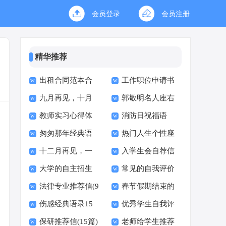
会员登录
会员注册
精华推荐
出租合同范本合
工作职位申请书
九月再见，十月
郭敬明名人座右
集15篇
教师实习心得体
消防日祝福语
你好唯美句子座右铭
铭短句汇总（通用70
匆匆那年经典语
热门人生个性座
会15篇
大全50句精选
句）
十二月再见，一
入学生会自荐信
录15篇
右铭句子大全50句
大学的自主招生
常见的自我评价
月你好个性座右铭句
法律专业推荐信(9
春节假期结束的
推荐信(汇编15篇)
子（精选90句）
伤感经典语录15
优秀学生自我评
篇)
心情说说
保研推荐信(15篇)
老师给学生推荐
篇
价